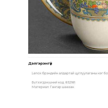
Дэлгэрэнгүй
Lenox брэндийн алдартай цуглуулаганы нэг боло
Бүтээгдэхүүний код: 832181
Материал: Гангар шаазан