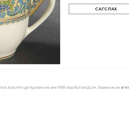
САГСЛАХ
х Autumn цуглуулага нь анх 1918 онд бүтээгдсэн. Зааны ясан өнгөт