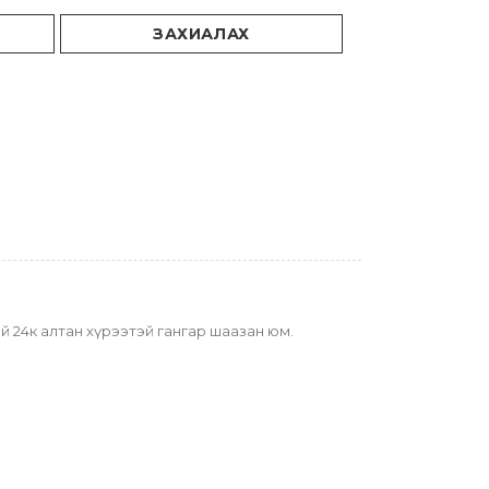
ЗАХИАЛАХ
эй 24к алтан хүрээтэй гангар шаазан юм.