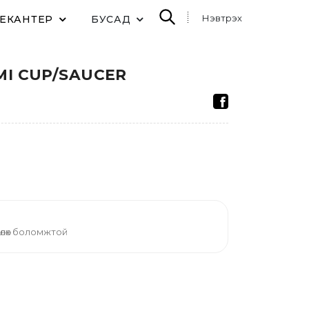
Нэвтрэх
ДЕКАНТЕР
БУСАД
I CUP/SAUCER
өлөх боломжтой