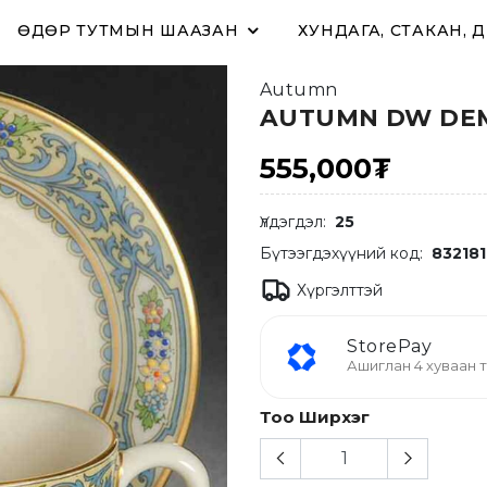
ӨДӨР ТУТМЫН ШААЗАН
ХУНДАГА, СТАКАН, 
Autumn
AUTUMN DW DEM
555,000₮
Үлдэгдэл:
25
Бүтээгдэхүүний код:
832181
Хүргэлттэй
StorePay
Ашиглан 4 хуваан т
Тоо Ширхэг