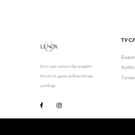
ТУС
Бидни
АНУ-ын Lenox брэндийн
Холбо
Монгол дахь албан ёсны
Түгээ
салбар.