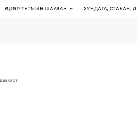
ӨДӨР ТУТМЫН ШААЗАН
ХУНДАГА, СТАКАН, 
I давхарт