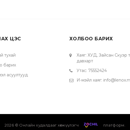
ЛАХ ЦЭС
ХОЛБОО БАРИХ
й тухай
Хаяг
:
ХУД, Зайсан Скуэр төв
давхарт
о барих
Утас
:
75552424
мэл асуултууд
И-мэйл хаяг
:
info@lenox.
2026
© Онлайн худалдааг хөгжүүлэгч
платформ.