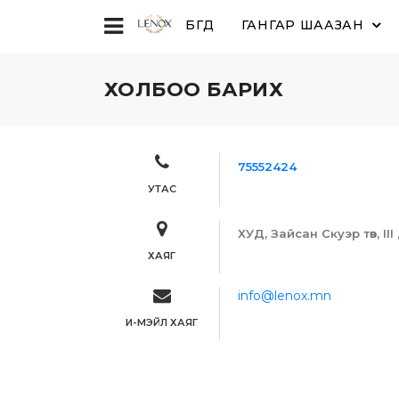
БҮГД
ГАНГАР ШААЗАН
ХОЛБОО БАРИХ
75552424
УТАС
ХУД, Зайсан Скуэр төв, II
ХАЯГ
info@lenox.mn
И-МЭЙЛ ХАЯГ