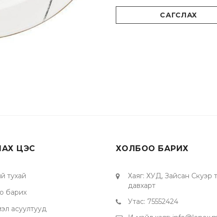
САГСЛАХ
ЛАХ ЦЭС
ХОЛБОО БАРИХ
й тухай
Хаяг
:
ХУД, Зайсан Скуэр тө
давхарт
о барих
Утас
:
75552424
мэл асуултууд