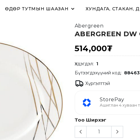
ӨДӨР ТУТМЫН ШААЗАН
ХУНДАГА, СТАКАН, 
Abergreen
ABERGREEN DW O
514,000₮
Үлдэгдэл:
1
Бүтээгдэхүүний код:
88463
Хүргэлттэй
StorePay
Ашиглан 4 хуваан т
Тоо Ширхэг