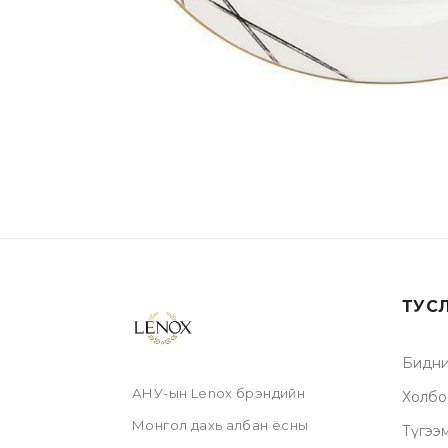
ТУС
Бидни
АНУ-ын Lenox брэндийн
Холбо
Монгол дахь албан ёсны
Түгээ