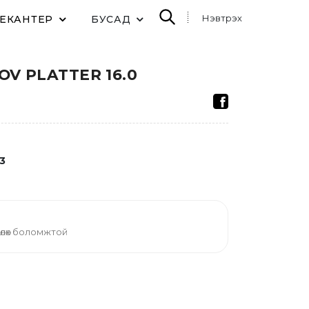
Нэвтрэх
ДЕКАНТЕР
БУСАД
V PLATTER 16.0
3
өлөх боломжтой