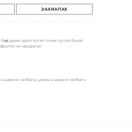
ЗАХИАЛАХ
өгөөд удаан эдэлгээтэй толин тусгал бүхий 
төрүүлэх нь гарцаагүй.
4 ширхэг халбага, цайны 4 ширхэг халбага 