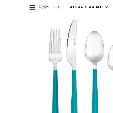
БҮГД
ГАНГАР ШААЗАН