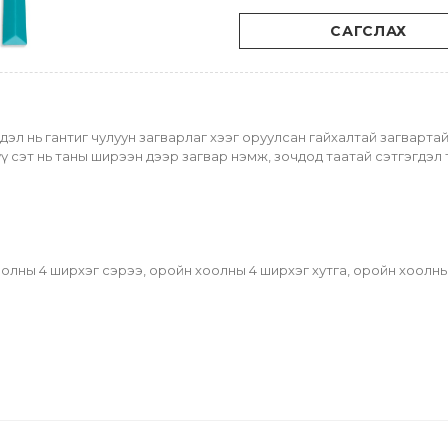
САГСЛАХ
эл нь гантиг чулуун загварлаг хээг оруулсан гайхалтай загвартай б
эхүү сэт нь таны ширээн дээр загвар нэмж, зочдод таатай сэтгэгдэл 
лны 4 ширхэг сэрээ, оройн хоолны 4 ширхэг хутга, оройн хоолны 