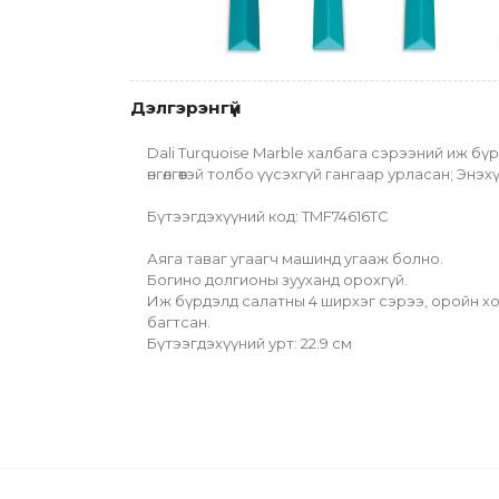
Дэлгэрэнгүй
Dali Turquoise Marble халбага сэрээний иж бүрд
өнгөлгөөтэй толбо үүсэхгүй гангаар урласан; Эн
Бүтээгдэхүүний код: TMF74616TC
Аяга таваг угаагч машинд угааж болно.
Богино долгионы зууханд орохгүй.
Иж бүрдэлд салатны 4 ширхэг сэрээ, оройн хоо
багтсан.
Бүтээгдэхүүний урт: 22.9 см