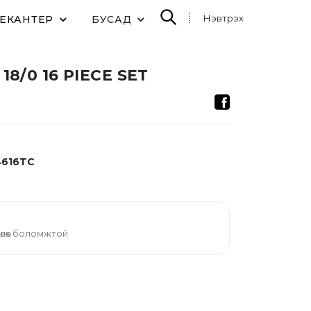
Нэвтрэх
ДЕКАНТЕР
БУСАД
18/0 16 PIECE SET
616TC
өлөх боломжтой