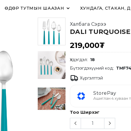
ӨДӨР ТУТМЫН ШААЗАН
ХУНДАГА, СТАКАН, 
Халбага Сэрээ
DALI TURQUOISE 
219,000₮
Үлдэгдэл:
18
Бүтээгдэхүүний код:
TMF74
Хүргэлттэй
StorePay
Ашиглан 4 хуваан т
Тоо Ширхэг