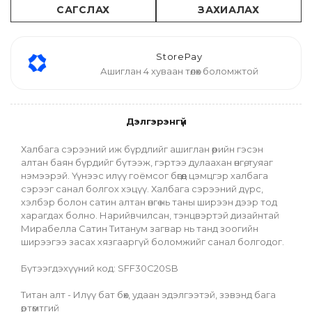
САГСЛАХ
ЗАХИАЛАХ
StorePay
Ашиглан 4 хуваан төлөх боломжтой
Дэлгэрэнгүй
Халбага сэрээний иж бүрдлийг ашиглан өөрийн гэсэн 
алтан баян бүрдийг бүтээж, гэртээ дулаахан өнгө, туяаг 
нэмээрэй. Үүнээс илүү гоёмсог бөгөөд цэмцгэр халбага 
сэрээг санал болгох хэцүү. Халбага сэрээний дүрс, 
хэлбэр болон сатин алтан өнгө нь таны ширээн дээр тод 
харагдах болно. Нарийвчилсан, тэнцвэртэй дизайнтай 
Мирабелла Сатин Титанум загвар нь танд зоогийн 
ширээгээ засах хязгааргүй боломжийг санал болгодог.
Бүтээгдэхүүний код: SFF30C20SB
Титан алт - Илүү бат бөх, удаан эдэлгээтэй, зэвэнд бага 
өртөмтгий