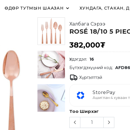
ӨДӨР ТУТМЫН ШААЗАН
ХУНДАГА, СТАКАН, 
Халбага Сэрээ
ROSÉ 18/10 5 PI
382,000₮
Үлдэгдэл:
16
Бүтээгдэхүүний код:
AFD86
Хүргэлттэй
StorePay
Ашиглан 4 хуваан т
Тоо Ширхэг