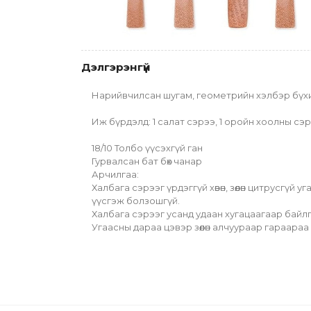
Дэлгэрэнгүй
Нарийвчилсан шугам, геометрийн хэлбэр бүхий ө
Иж бүрдэлд: 1 салат сэрээ, 1 оройн хоолны сэр
18/10 Толбо үүсэхгүй ган
Гурвалсан бат бөх чанар
Арчилгаа:
Халбага сэрээг үрдэггүй хөвөн, зөөлөн цитрусгү
үүсгэж болзошгүй.
Халбага сэрээг усанд удаан хугацаагаар байл
Угаасны дараа цэвэр зөөлөн алчуураар гараара