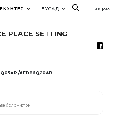
Нэвтрэх
ДЕКАНТЕР
БУСАД
ECE PLACE SETTING
Q05AR /AFD86Q20AR
өлөх боломжтой