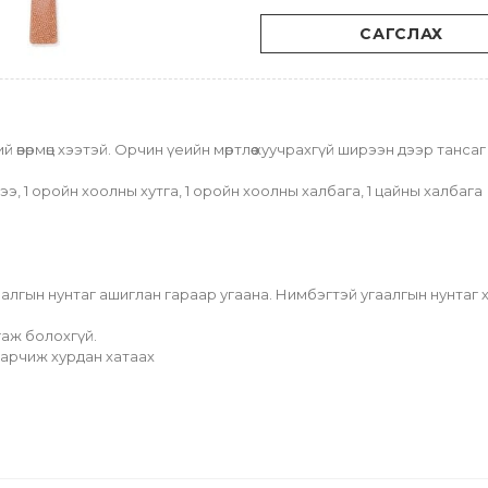
САГСЛАХ
вөрмөц хээтэй. Орчин үеийн мөртлөө хуучрахгүй ширээн дээр тансаг
ээ, 1 оройн хоолны хутга, 1 оройн хоолны халбага, 1 цайны халбага
й угаалгын нунтаг ашиглан гараар угаана. Нимбэгтэй угаалгын нунтаг
гаж болохгүй.
а арчиж хурдан хатаах