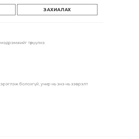
ЗАХИАЛАХ
 мэдрэмжийг төрүүлнэ.
 хэрэглэж болохгүй, учир нь энэ нь зэврэлт 