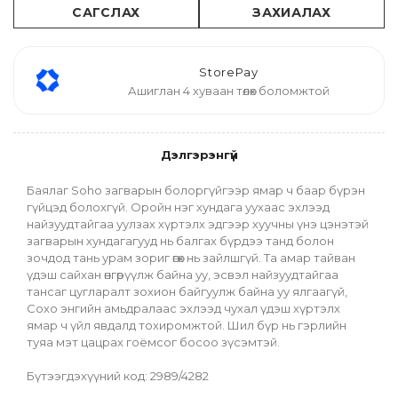
САГСЛАХ
ЗАХИАЛАХ
StorePay
Ашиглан 4 хуваан төлөх боломжтой
Дэлгэрэнгүй
Баялаг Soho загварын болоргүйгээр ямар ч баар бүрэн 
гүйцэд болохгүй. Оройн нэг хундага уухаас эхлээд 
найзуудтайгаа уулзах хүртэлх эдгээр хуучны үнэ цэнэтэй 
загварын хундагагууд нь балгах бүрдээ танд болон 
зочдод тань урам зориг өгөх нь зайлшгүй. Та амар тайван 
үдэш сайхан өнгөрүүлж байна уу, эсвэл найзуудтайгаа 
тансаг цугларалт зохион байгуулж байна уу ялгаагүй, 
Сохо энгийн амьдралаас эхлээд чухал үдэш хүртэлх 
ямар ч үйл явдалд тохиромжтой. Шил бүр нь гэрлийн 
туяа мэт цацрах гоёмсог босоо зүсэмтэй.
Бүтээгдэхүүний код: 2989/4282