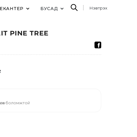
Нэвтрэх
ДЕКАНТЕР
БУСАД
IT PINE TREE
2
өлөх боломжтой