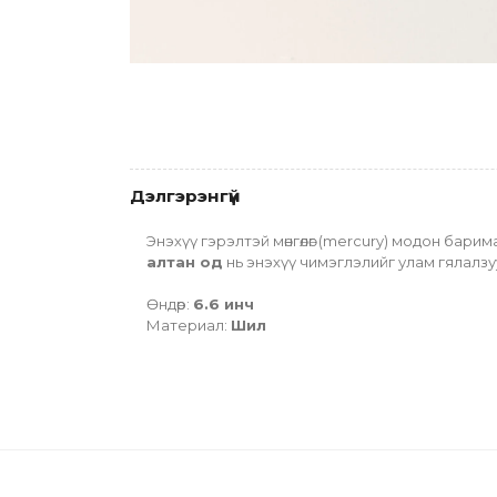
Дэлгэрэнгүй
алтан од
 нь энэхүү чимэглэлийг улам гялалзу
Өндөр: 
6.6 инч
Материал: 
Шил