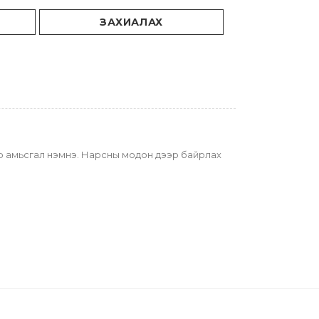
ЗАХИАЛАХ
Энэхүү гэрэлтэй мөнгөлөг (mercury) модон баримал асах үедээ зөөлөн гэрэл цацруулж, орчинд цоглог, үлгэрийн мэт уур амьсгал нэмнэ. Нарсны модон дээр байрлах 