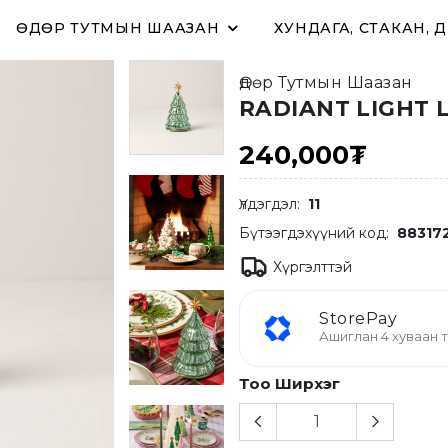
ӨДӨР ТУТМЫН ШААЗАН
ХУНДАГА, СТАКАН, 
Өдөр Тутмын Шаазан
RADIANT LIGHT L
240,000₮
Үлдэгдэл:
11
Бүтээгдэхүүний код:
88317
Хүргэлттэй
StorePay
Ашиглан 4 хуваан т
Тоо Ширхэг