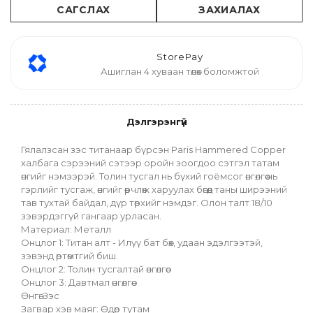
САГСЛАХ
ЗАХИАЛАХ
StorePay
Ашиглан 4 хуваан төлөх боломжтой
Дэлгэрэнгүй
Гялалзсан зэс титанаар бүрсэн Paris Hammered Copper 
халбага сэрээний сэтээр оройн зоогдоо сэтгэл татам 
өнгийг нэмээрэй. Толин тусгал нь бүхий гоёмсог өнгөлгөө нь 
гэрлийг тусгаж, өнгийг өөрчлөж харуулах бөгөөд таны ширээний 
тав тухтай байдал, дүр төрхийг нэмдэг. Олон талт 18/10 
зэвэрдэггүй гангаар урласан.
Материал: Металл
Онцлог 1: Титан алт - Илүү бат бөх, удаан эдэлгээтэй, 
зэвэнд өртөмтгий биш.
Онцлог 2: Толин тусгалтай өнгөлгөө
Онцлог 3: Давтмал өнгөлгөө
Өнгө: Зэс
Загвар хэв маяг: Өдөр тутам