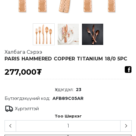
Халбага Сэрээ
PARIS HAMMERED COPPER TITANIUM 18/0 5PC
277,000₮
Үлдэгдэл
:
23
Бүтээгдэхүүний код:
AFB89C05AR
Хүргэлттэй
Тоо Ширхэг